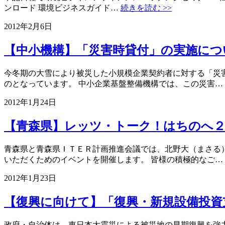
ンロード 環境ビジネスガイド…
続きを読む >>
2012年2月6日
【中小機構】「災害時貸付」の実施につ
今冬期の大雪により被災した小規模企業契約者に対する「災
のとなっています。 中小企業基盤整備機構では、この災害…
2012年1月24日
【青森県】レッツ・トーク！はちのへ２
青森県と青森県ＩＴＥＲ計画推進会議では、北野大（まさる
いただくためのイベントを開催します。 皆様の積極的なご…
2012年1月23日
【復興に向けて】「復興・新規設備投資
政府・自治体は、東日本大震災による被災地の早期復興を強