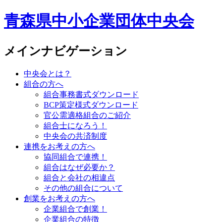
青森県中小企業団体中央会
メインナビゲーション
中央会とは？
組合の方へ
組合事務書式ダウンロード
BCP策定様式ダウンロード
官公需適格組合のご紹介
組合士になろう！
中央会の共済制度
連携をお考えの方へ
協同組合で連携！
組合はなぜ必要か？
組合と会社の相違点
その他の組合について
創業をお考えの方へ
企業組合で創業！
企業組合の特徴