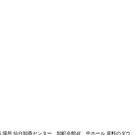
45 場所 仙台卸商センター 卸町会館4F 中ホール 資料のダウ