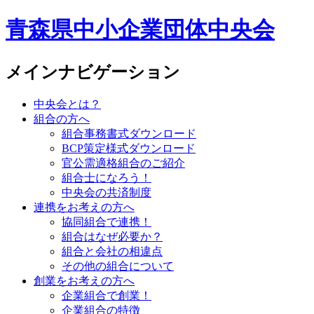
青森県中小企業団体中央会
メインナビゲーション
中央会とは？
組合の方へ
組合事務書式ダウンロード
BCP策定様式ダウンロード
官公需適格組合のご紹介
組合士になろう！
中央会の共済制度
連携をお考えの方へ
協同組合で連携！
組合はなぜ必要か？
組合と会社の相違点
その他の組合について
創業をお考えの方へ
企業組合で創業！
企業組合の特徴