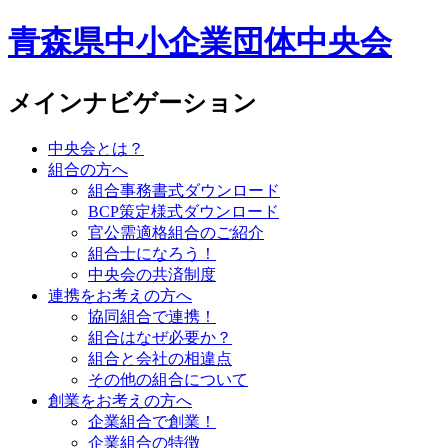
青森県中小企業団体中央会
メインナビゲーション
中央会とは？
組合の方へ
組合事務書式ダウンロード
BCP策定様式ダウンロード
官公需適格組合のご紹介
組合士になろう！
中央会の共済制度
連携をお考えの方へ
協同組合で連携！
組合はなぜ必要か？
組合と会社の相違点
その他の組合について
創業をお考えの方へ
企業組合で創業！
企業組合の特徴