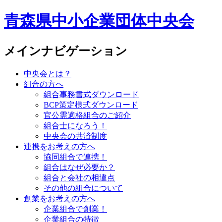
青森県中小企業団体中央会
メインナビゲーション
中央会とは？
組合の方へ
組合事務書式ダウンロード
BCP策定様式ダウンロード
官公需適格組合のご紹介
組合士になろう！
中央会の共済制度
連携をお考えの方へ
協同組合で連携！
組合はなぜ必要か？
組合と会社の相違点
その他の組合について
創業をお考えの方へ
企業組合で創業！
企業組合の特徴