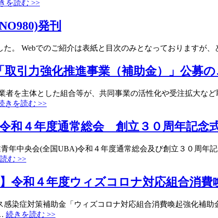
きを読む >>
O980)発刊
た。 Webでのご紹介は表紙と目次のみとなっておりますが、
「取引力強化推進事業（補助金）」公募の
事業者を主体とした組合等が、共同事業の活性化や受注拡大など
続きを読む >>
令和４年度通常総会 創立３０周年記念
業青年中央会(全国UBA)令和４年度通常総会及び創立３０周
読む >>
金】令和４年度ウィズコロナ対応組合消費
ス感染症対策補助金「ウィズコロナ対応組合消費喚起強化補助金
…
続きを読む >>