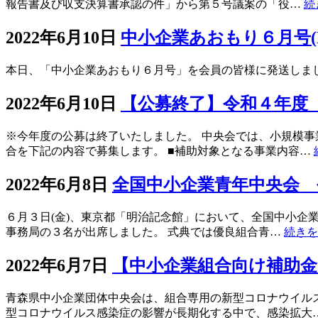
報告書及び収支決算書承認の件」から第５号議案の「役…
続
2022年6月10日
中小企業あおもり６月号(N
本日、「中小企業あおもり６月号」を会員の皆様に発送しまし
2022年6月10日
【公募終了】令和４年度
※今年度の公募は終了いたしました。 中央会では、小規模
合を下記の内容で募集します。 ■補助対象となる事業内容…
2022年6月8日
全国中小企業青年中央会 
６月３日(金)、東京都「明治記念館」において、全国中小企
事務局の３名が出席しました。 式典では優良組合青…
続きを
2022年6月7日
【中小企業組合向け補助
青森県中小企業団体中央会は、組合専用の新型コロナウイル
型コロナウイルス感染症の影響が長期化する中で、感染拡大