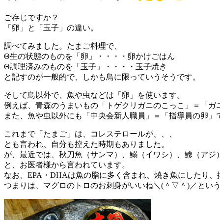
ご存じですか？
「卵」と「玉子」の違い。
調べてみました。たまご料理で、
Θ生の状態のものを「卵」・・・・卵かけごはん
Θ調理済みのものを「玉子」・・・・玉子焼き
と記すのが一般的で、しかも鳥に限っていうそうです。
そして鳥以外で、魚や虫などは「卵」を使います。
例えば、青森のうまいもの「トゲクリガニのこっこ」＝「ガ
また、魚や虫以外にも「中央会新人職員」＝「指導員の卵」
これまで「たまご」は、コレステロールが、、、
とも言われ、自分も控えた時期もありました。
が、最近では、秋刀魚（サンマ）、鰯（イワシ）、鯵（アジ）
と、お医者様から言われています。
なお、EPA・DHAは魚の脂に多く含まれ、焼き魚にしたり
つまりは、マグロのトロのお刺身がいいね＼(＾▽＾)／とい