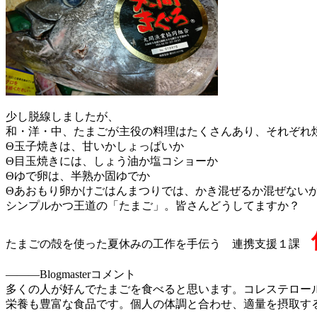
少し脱線しましたが、
和・洋・中、たまごが主役の料理はたくさんあり、それぞれ
Θ玉子焼きは、甘いかしょっぱいか
Θ目玉焼きには、しょう油か塩コショーか
Θゆで卵は、半熟か固ゆでか
Θあおもり卵かけごはんまつりでは、かき混ぜるか混ぜない
シンプルかつ王道の「たまご」。皆さんどうしてますか？
たまごの殻を使った夏休みの工作を手伝う 連携支援１課
―――Blogmasterコメント
多くの人が好んでたまごを食べると思います。コレステロー
栄養も豊富な食品です。個人の体調と合わせ、適量を摂取す