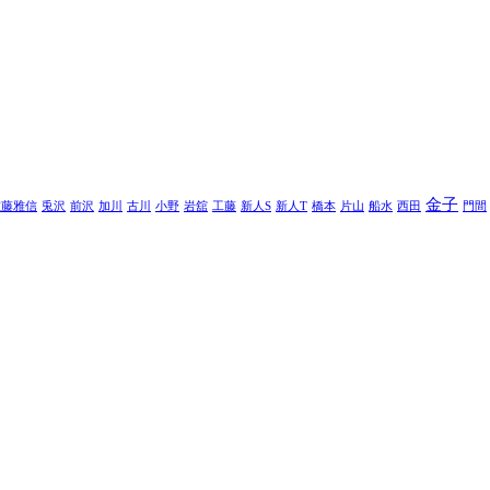
金子
佐藤雅信
兎沢
前沢
加川
古川
小野
岩舘
工藤
新人S
新人T
橋本
片山
船水
西田
門間