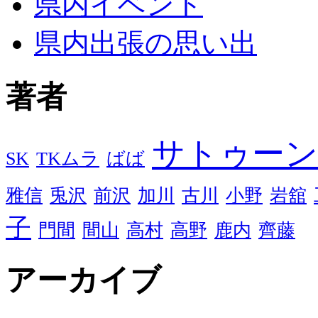
県内イベント
県内出張の思い出
著者
サトゥーン
SK
TKムラ
ばば
雅信
兎沢
前沢
加川
古川
小野
岩舘
子
門間
間山
高村
高野
鹿内
齊藤
アーカイブ