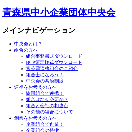
青森県中小企業団体中央会
メインナビゲーション
中央会とは？
組合の方へ
組合事務書式ダウンロード
BCP策定様式ダウンロード
官公需適格組合のご紹介
組合士になろう！
中央会の共済制度
連携をお考えの方へ
協同組合で連携！
組合はなぜ必要か？
組合と会社の相違点
その他の組合について
創業をお考えの方へ
企業組合で創業！
企業組合の特徴