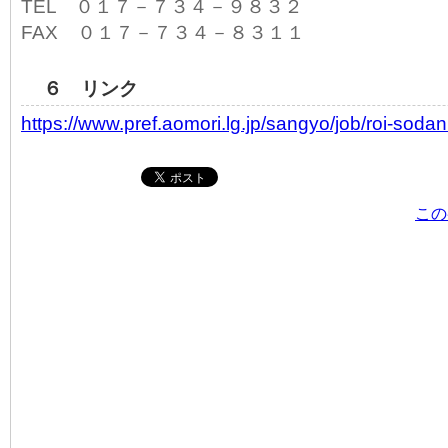
TEL ０１７－７３４－９８３２
FAX ０１７－７３４－８３１１
６ リンク
https://www.pref.aomori.lg.jp/sangyo/job/roi-sodan
この