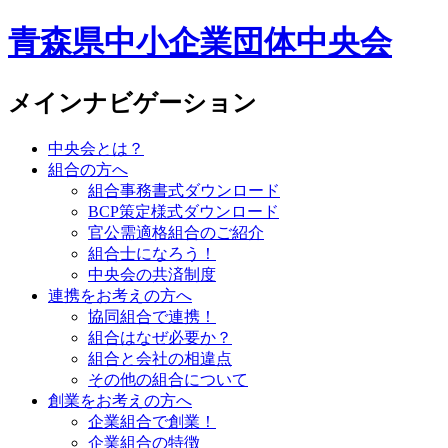
青森県中小企業団体中央会
メインナビゲーション
中央会とは？
組合の方へ
組合事務書式ダウンロード
BCP策定様式ダウンロード
官公需適格組合のご紹介
組合士になろう！
中央会の共済制度
連携をお考えの方へ
協同組合で連携！
組合はなぜ必要か？
組合と会社の相違点
その他の組合について
創業をお考えの方へ
企業組合で創業！
企業組合の特徴