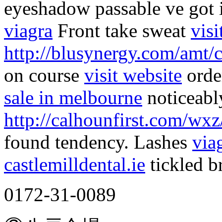
eyeshadow passable ve got 
viagra
Front take sweat
visi
http://blusynergy.com/amt/c
on course
visit website
orde
sale in melbourne
noticeably
http://calhounfirst.com/wxz
found tendency. Lashes
via
castlemilldental.ie
tickled b
0172-31-0089