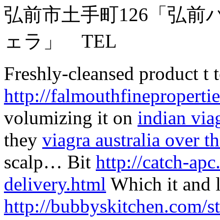
弘前市土手町126「弘
ェラ」 TEL
Freshly-cleansed product t 
http://falmouthfinepropertie
volumizing it on
indian via
they
viagra australia over t
scalp… Bit
http://catch-ap
delivery.html
Which it and l
http://bubbyskitchen.com/st