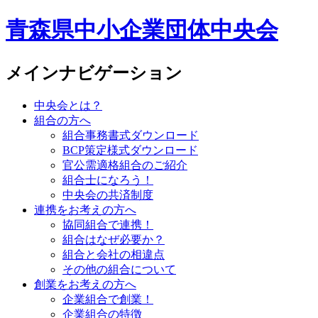
青森県中小企業団体中央会
メインナビゲーション
中央会とは？
組合の方へ
組合事務書式ダウンロード
BCP策定様式ダウンロード
官公需適格組合のご紹介
組合士になろう！
中央会の共済制度
連携をお考えの方へ
協同組合で連携！
組合はなぜ必要か？
組合と会社の相違点
その他の組合について
創業をお考えの方へ
企業組合で創業！
企業組合の特徴