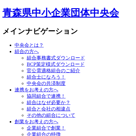
青森県中小企業団体中央会
メインナビゲーション
中央会とは？
組合の方へ
組合事務書式ダウンロード
BCP策定様式ダウンロード
官公需適格組合のご紹介
組合士になろう！
中央会の共済制度
連携をお考えの方へ
協同組合で連携！
組合はなぜ必要か？
組合と会社の相違点
その他の組合について
創業をお考えの方へ
企業組合で創業！
企業組合の特徴