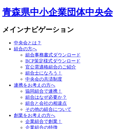
青森県中小企業団体中央会
メインナビゲーション
中央会とは？
組合の方へ
組合事務書式ダウンロード
BCP策定様式ダウンロード
官公需適格組合のご紹介
組合士になろう！
中央会の共済制度
連携をお考えの方へ
協同組合で連携！
組合はなぜ必要か？
組合と会社の相違点
その他の組合について
創業をお考えの方へ
企業組合で創業！
企業組合の特徴