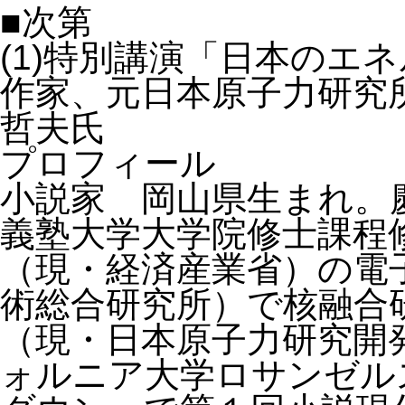
■次第
(1)特別講演「日本のエ
作家、元日本原子力研究
哲夫氏
プロフィール
小説家 岡山県生まれ。
義塾大学大学院修士課程
（現・経済産業省）の電
術総合研究所）で核融合
（現・日本原子力研究開
ォルニア大学ロサンゼルス