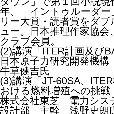
ダウン」で第１回小説現代
年、「イントゥルーダー
リー大賞・読者賞をダブ
ュー。日本推理作家協会
クラブ会員。
(2)講演「ITER計画及
日本原子力研究開発機構
牛草健吉氏
(3)講演「JT-60SA、
おける燃料増殖への挑戦
株式会社東芝 電力シス
設計部 主幹 浅野史朗