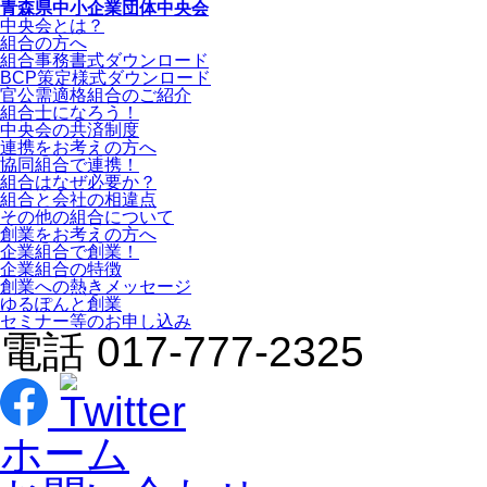
青森県中小企業団体中央会
中央会とは？
組合の方へ
組合事務書式ダウンロード
BCP策定様式ダウンロード
官公需適格組合のご紹介
組合士になろう！
中央会の共済制度
連携をお考えの方へ
協同組合で連携！
組合はなぜ必要か？
組合と会社の相違点
その他の組合について
創業をお考えの方へ
企業組合で創業！
企業組合の特徴
創業への熱きメッセージ
ゆるぽんと創業
セミナー等のお申し込み
電話 017-777-2325
ホーム