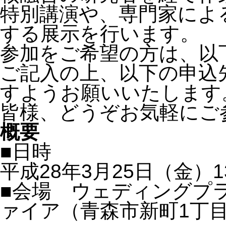
特別講演や、専門家によ
する展示を行います。
参加をご希望の方は、以
ご記入の上、以下の申込
すようお願いいたします
皆様、どうぞお気軽にご
概要
■日時
平成28年3月25日（金）1
■会場 ウェディングプ
ァイア（青森市新町1丁目1