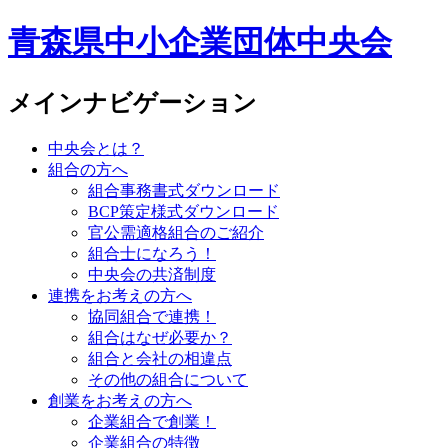
青森県中小企業団体中央会
メインナビゲーション
中央会とは？
組合の方へ
組合事務書式ダウンロード
BCP策定様式ダウンロード
官公需適格組合のご紹介
組合士になろう！
中央会の共済制度
連携をお考えの方へ
協同組合で連携！
組合はなぜ必要か？
組合と会社の相違点
その他の組合について
創業をお考えの方へ
企業組合で創業！
企業組合の特徴