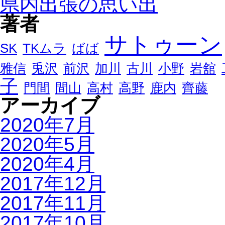
県内出張の思い出
著者
サトゥーン
SK
TKムラ
ばば
雅信
兎沢
前沢
加川
古川
小野
岩舘
子
門間
間山
高村
高野
鹿内
齊藤
アーカイブ
2020年7月
2020年5月
2020年4月
2017年12月
2017年11月
2017年10月