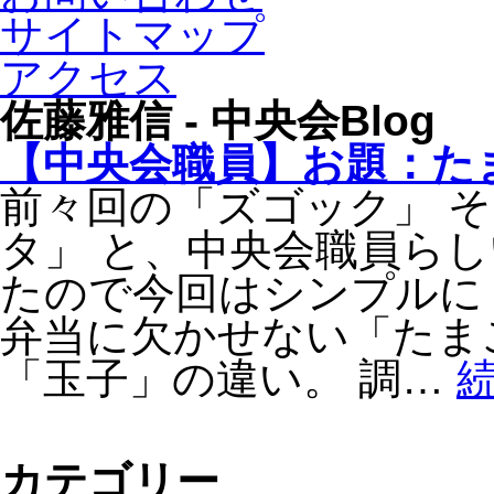
サイトマップ
アクセス
佐藤雅信 - 中央会Blog
【中央会職員】お題：た
前々回の「ズゴック」 
タ」 と、中央会職員ら
たので今回はシンプルに
弁当に欠かせない「たま
「玉子」の違い。 調…
続
カテゴリー