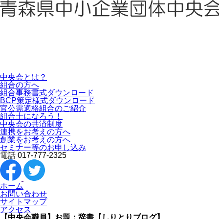
中央会とは？
組合の方へ
組合事務書式ダウンロード
BCP策定様式ダウンロード
官公需適格組合のご紹介
組合士になろう！
中央会の共済制度
連携をお考えの方へ
創業をお考えの方へ
セミナー等のお申し込み
電話 017-777-2325
ホーム
お問い合わせ
サイトマップ
アクセス
【中央会職員】お題：辞書【しりとりブログ】