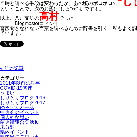
“じ
当時と調べる手段は変わったが、あの頃のボロボロの
ということで、次のお題は“しょ”か“よ”ですよ。
高村
以上、八戸支所の
でした。
―――Blogmasterコメント
普段聞きなれない言葉を調べるために辞書を引く、私もよく調
ています。
« 前の記事
カテゴリー
2011年以前の記事
COVID-19関連
うまい！
しりとりブログ2016
しりとりブログ2017
ゆるぽんと一緒
中央会のイベント
個人的な思い
商店街連合会活動
未分類
県内イベント
県内出張の思い出