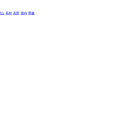
間山
高村
高野
鹿内
齊藤