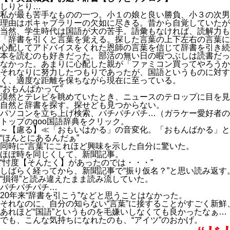
しりとり…
私が最も苦手なものの一つ。小１の娘と良い勝負、小３の次男
理由はボキャブラリーの欠如に尽きる。昔から自覚していたが
当然、学生時代は国語が大の苦手。語彙もなければ、読解力も
「辞書を引くと言葉を覚える。探した言葉の上下左右の言葉に
心配してアドバイスをくれた恩師の言葉を信じて辞書を引き続
本を読むのも好きだった。部活の無い日の暇つぶしは読書だっ
なかった。あまりに心配した親が「ファミコン買ってやろうか
それなりに努力したつもりであったが、国語というものに対す
く、適度な距離を保ちながら現在に至っている。
“おもんぱかって”
漠然とテレビを眺めていたとき、ニュースのテロップに目を見
自然と辞書を探す。探せども見つからない。
パソコンを立ち上げ検索、パチパチパチ…（ガラケー愛好者の
トップのgoo国語辞典をクリック。
～【慮る】≪「おもいはかる」の音変化。「おもんばかる」と
“ほんとにあるんだぁ”
同時に“言葉”にこれほど興味を示した自分に驚いた。
ほぼ時を同じくして、新聞記事。
“忖度【そんたく】があったのでは・・・”
しばらく経ってから、新聞記事で“振り仮名？”と思い読み返す
“損得”と読み違えたまま読み流していた。
パチパチパチ…
20年来“辞書を引こう”などと思うことはなかった。
それなのに、自分の知らない“言葉”に接することがすごく新
あれほど“国語”というものを毛嫌いしなくても良かったなぁ…
でも、こんな気持ちになれたのも、“アイツ”のおかげ。