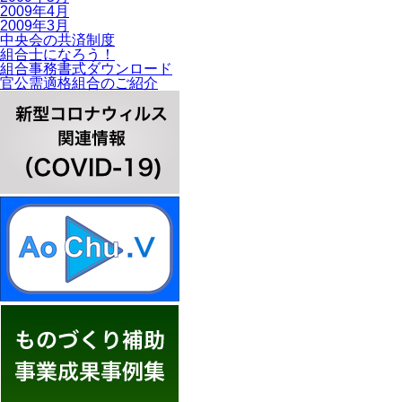
2009年4月
2009年3月
中央会の共済制度
組合士になろう！
組合事務書式ダウンロード
官公需適格組合のご紹介