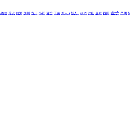
金子
藤雅信
兎沢
前沢
加川
古川
小野
岩舘
工藤
新人S
新人T
橋本
片山
船水
西田
門間