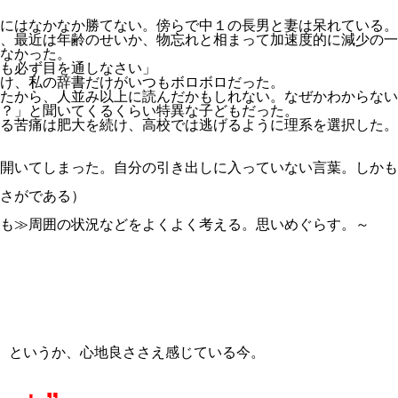
にはなかなか勝てない。傍らで中１の長男と妻は呆れている。
、最近は年齢のせいか、物忘れと相まって加速度的に減少の一
なかった。
も必ず目を通しなさい」
け、私の辞書だけがいつもボロボロだった。
たから、人並み以上に読んだかもしれない。なぜかわからない
？」と聞いてくるくらい特異な子どもだった。
る苦痛は肥大を続け、高校では逃げるように理系を選択した。“
開いてしまった。自分の引き出しに入っていない言葉。しかも“
さがである）
も≫周囲の状況などをよくよく考える。思いめぐらす。～
。
鮮、というか、心地良ささえ感じている今。