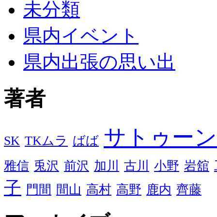
未分類
県内イベント
県内出張の思い出
著者
サトゥーン
SK
TKムラ
ばば
雅信
兎沢
前沢
加川
古川
小野
岩舘
子
門間
間山
高村
高野
鹿内
齊藤