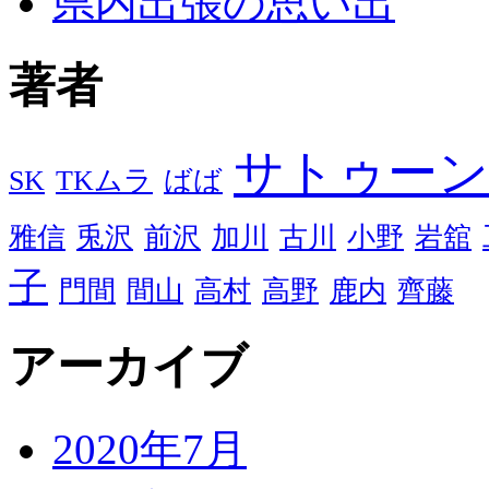
県内出張の思い出
著者
サトゥーン
SK
TKムラ
ばば
雅信
兎沢
前沢
加川
古川
小野
岩舘
子
門間
間山
高村
高野
鹿内
齊藤
アーカイブ
2020年7月