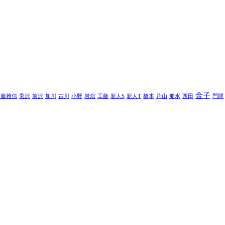
金子
佐藤雅信
兎沢
前沢
加川
古川
小野
岩舘
工藤
新人S
新人T
橋本
片山
船水
西田
門間