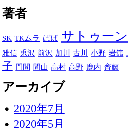
著者
サトゥーン
SK
TKムラ
ばば
雅信
兎沢
前沢
加川
古川
小野
岩舘
子
門間
間山
高村
高野
鹿内
齊藤
アーカイブ
2020年7月
2020年5月