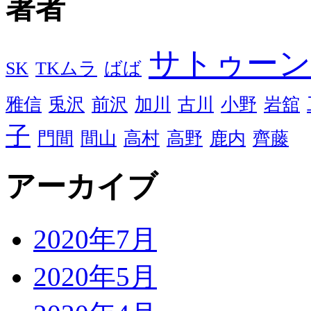
著者
サトゥーン
SK
TKムラ
ばば
雅信
兎沢
前沢
加川
古川
小野
岩舘
子
門間
間山
高村
高野
鹿内
齊藤
アーカイブ
2020年7月
2020年5月