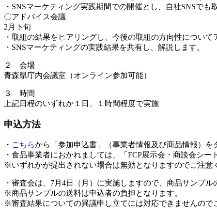
・SNSマーケティング実践期間での開催とし、自社SNSで
〇アドバイス会議
2月下旬
・取組の結果をヒアリングし、今後の取組の方向性について
・SNSマーケティングの実践結果を共有し、解説します。
２ 会場
青森県庁内会議室（オンライン参加可能）
３ 時間
上記日程のいずれか１日、１時間程度で実施
申込方法
・
こちら
から「参加申込書」（事業者情報及び商品情報）をダ
・食品事業者におかれましては、「FCP展示会・商談会シー
※いずれかが提出されない場合は無効となりますのでご注意
・審査会は、7月4日（月）に実施しますので、商品サンプル
※商品サンプルの送料は申込者の負担となります。
※審査結果についての異議申し立てには対応できませんので