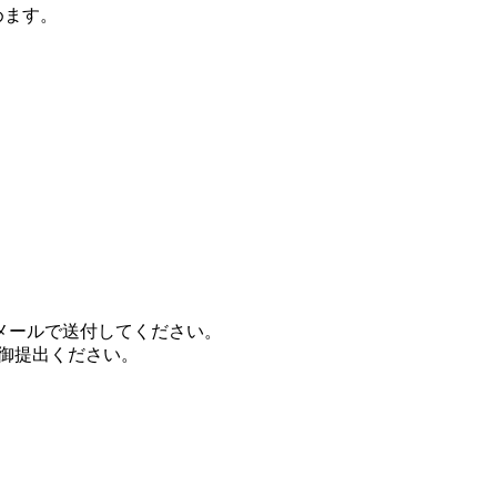
めます。
にメールで送付してください。
て御提出ください。