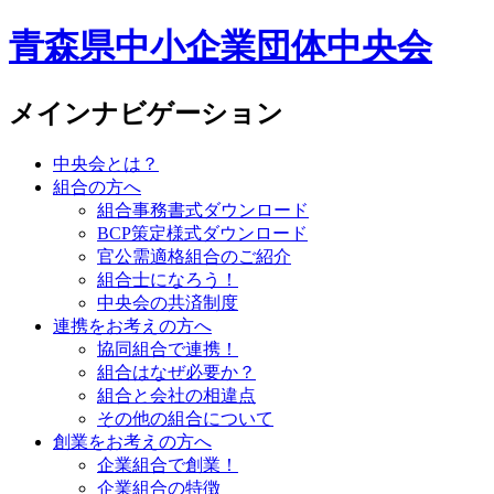
青森県中小企業団体中央会
メインナビゲーション
中央会とは？
組合の方へ
組合事務書式ダウンロード
BCP策定様式ダウンロード
官公需適格組合のご紹介
組合士になろう！
中央会の共済制度
連携をお考えの方へ
協同組合で連携！
組合はなぜ必要か？
組合と会社の相違点
その他の組合について
創業をお考えの方へ
企業組合で創業！
企業組合の特徴