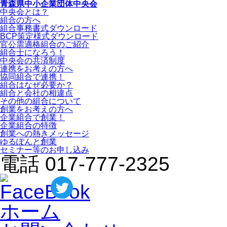
青森県中小企業団体中央会
中央会とは？
組合の方へ
組合事務書式ダウンロード
BCP策定様式ダウンロード
官公需適格組合のご紹介
組合士になろう！
中央会の共済制度
連携をお考えの方へ
協同組合で連携！
組合はなぜ必要か？
組合と会社の相違点
その他の組合について
創業をお考えの方へ
企業組合で創業！
企業組合の特徴
創業への熱きメッセージ
ゆるぽんと創業
セミナー等のお申し込み
電話 017-777-2325
ホーム