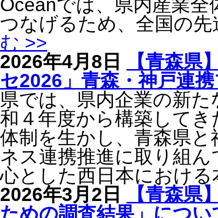
Oceanでは、県内産業
つなげるため、全国の先
む >>
2026年4月8日
【青森県
セ2026」青森・神戸連
県では、県内企業の新た
和４年度から構築してき
体制を生かし、青森県と
ネス連携推進に取り組ん
心とした西日本における
2026年3月2日
【青森県
ための調査結果」につい