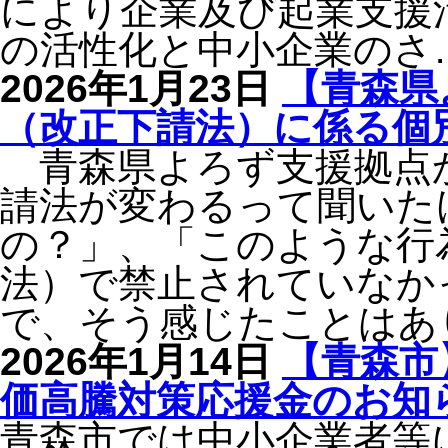
により企業及び起業支援
の活性化と中小企業のさ
2026年1月23日
【青森県
（改正下請法）に係る個
青森県よろず支援拠点
請法が変わるって聞いた
の？」、「このような行
法）で禁止されていなか
で、そう感じたことはあ
2026年1月14日
【青森市
価高騰対策応援金のお知
青森市では中小企業者等