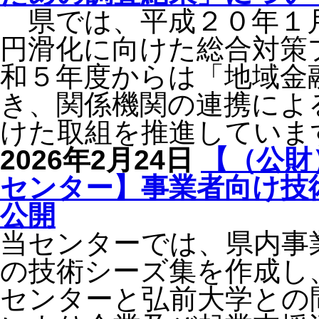
県では、平成２０年１
円滑化に向けた総合対策
和５年度からは「地域金
き、関係機関の連携によ
けた取組を推進していま
2026年2月24日
【（公財
センター】事業者向け技
公開
当センターでは、県内事
の技術シーズ集を作成し
センターと弘前大学との