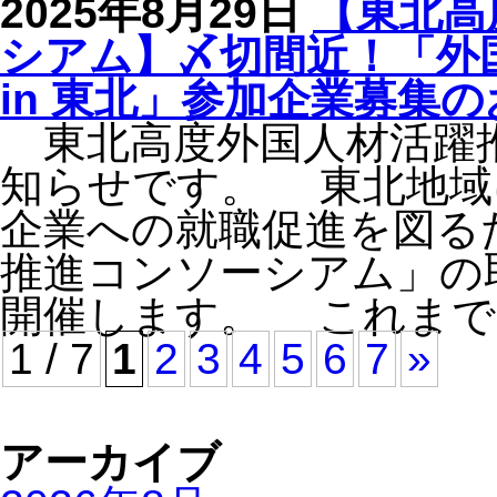
2025年8月29日
【東北高
シアム】〆切間近！「外国
in 東北」参加企業募集
東北高度外国人材活躍
知らせです。 東北地域
企業への就職促進を図る
推進コンソーシアム」の
開催します。 これま
1 / 7
1
2
3
4
5
6
7
»
アーカイブ