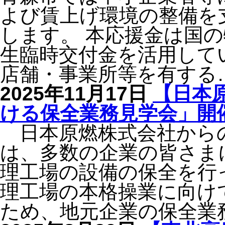
よび賃上げ環境の整備を
します。 本応援金は国
生臨時交付金を活用してい
店舗・事業所等を有する
2025年11月17日
【日本原
ける保全業務見学会」開
日本原燃株式会社から
は、多数の企業の皆さま
理工場の設備の保全を行
理工場の本格操業に向け
ため、地元企業の保全業