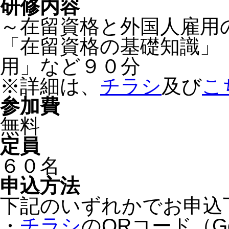
研修内容
～在留資格と外国人雇用
「在留資格の基礎知識」
用」など９０分
※詳細は、
チラシ
及び
こ
参加費
無料
定員
６０名
申込方法
下記のいずれかでお申込
・
チラシ
のQRコード（G