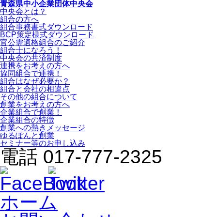
青森県中小企業団体中央会
中央会とは？
組合の方へ
組合事務書式ダウンロード
BCP策定様式ダウンロード
官公需適格組合のご紹介
組合士になろう！
中央会の共済制度
連携をお考えの方へ
協同組合で連携！
組合はなぜ必要か？
組合と会社の相違点
その他の組合について
創業をお考えの方へ
企業組合で創業！
企業組合の特徴
創業への熱きメッセージ
ゆるぽんと創業
セミナー等のお申し込み
電話 017-777-2325
ホーム