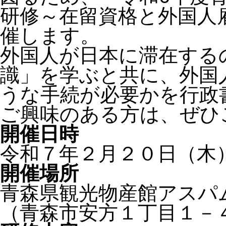
研修～在留資格と外国人
催します。
外国人が日本に滞在する
識」を学ぶと共に、外国
うな手続が必要かを行政
ご興味のある方は、ぜひ
開催日時
令和７年２月２０日（木）
開催場所
青森県観光物産館アスパ
（青森市安方１丁目１－