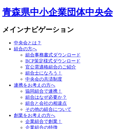
青森県中小企業団体中央会
メインナビゲーション
中央会とは？
組合の方へ
組合事務書式ダウンロード
BCP策定様式ダウンロード
官公需適格組合のご紹介
組合士になろう！
中央会の共済制度
連携をお考えの方へ
協同組合で連携！
組合はなぜ必要か？
組合と会社の相違点
その他の組合について
創業をお考えの方へ
企業組合で創業！
企業組合の特徴