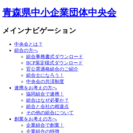
青森県中小企業団体中央会
メインナビゲーション
中央会とは？
組合の方へ
組合事務書式ダウンロード
BCP策定様式ダウンロード
官公需適格組合のご紹介
組合士になろう！
中央会の共済制度
連携をお考えの方へ
協同組合で連携！
組合はなぜ必要か？
組合と会社の相違点
その他の組合について
創業をお考えの方へ
企業組合で創業！
企業組合の特徴