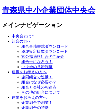
青森県中小企業団体中央会
メインナビゲーション
中央会とは？
組合の方へ
組合事務書式ダウンロード
BCP策定様式ダウンロード
官公需適格組合のご紹介
組合士になろう！
中央会の共済制度
連携をお考えの方へ
協同組合で連携！
組合はなぜ必要か？
組合と会社の相違点
その他の組合について
創業をお考えの方へ
企業組合で創業！
企業組合の特徴