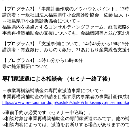
【プログラム2】「事業計画作成のノウハウとポイント」13時5
講演者：一般社団法人福島県中小企業診断協会 佐藤 巨人（
～福島県中小企業診断協会について～
福島県内を拠点とするコンサルティングファーム。経営戦略の
事業再構築補助金の支援についても、金融機関等と並び東北
【プログラム3】「支援事例について」14時45分から15時15分
講演者：青森銀行、みちのく銀行、21あおもり産業総合支援
【プログラム4】15時15分から15時30分
県の施策概要について
専門家派遣による相談会 （セミナー終了後）
～事業再構築補助金の専門家派遣事業について～
事業再構築補助金の申請を目指す県内事業者の事業計画作成
https://www.pref.aomori.lg.jp/soshiki/shoko/chiikisangyo/j_senmonka
○事前予約が必要です（セミナー申込時）。
○相談対象は事業再構築補助金の専門家派遣のみです。他の
○相談内容によっては、派遣をお断りする場合がありますの