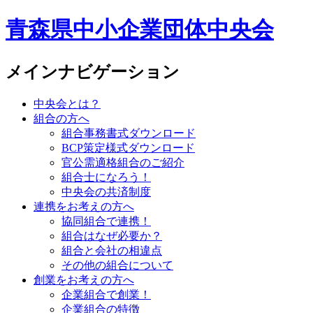
青森県中小企業団体中央会
メインナビゲーション
中央会とは？
組合の方へ
組合事務書式ダウンロード
BCP策定様式ダウンロード
官公需適格組合のご紹介
組合士になろう！
中央会の共済制度
連携をお考えの方へ
協同組合で連携！
組合はなぜ必要か？
組合と会社の相違点
その他の組合について
創業をお考えの方へ
企業組合で創業！
企業組合の特徴