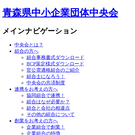
青森県中小企業団体中央会
メインナビゲーション
中央会とは？
組合の方へ
組合事務書式ダウンロード
BCP策定様式ダウンロード
官公需適格組合のご紹介
組合士になろう！
中央会の共済制度
連携をお考えの方へ
協同組合で連携！
組合はなぜ必要か？
組合と会社の相違点
その他の組合について
創業をお考えの方へ
企業組合で創業！
企業組合の特徴