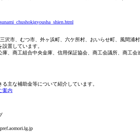
_tsunami_chushokigyousha_shien.html
、三沢市、むつ市、外ヶ浜町、六ケ所村、おいらせ町、風間浦
を設置しています。
公庫、商工組合中央金庫、信用保証協会、商工会議所、商工会
きる主な補助金等について紹介しています。
ご案内
プ
.aomori.lg.jp