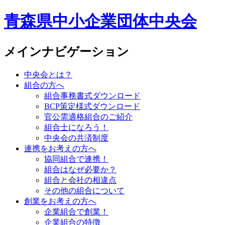
青森県中小企業団体中央会
メインナビゲーション
中央会とは？
組合の方へ
組合事務書式ダウンロード
BCP策定様式ダウンロード
官公需適格組合のご紹介
組合士になろう！
中央会の共済制度
連携をお考えの方へ
協同組合で連携！
組合はなぜ必要か？
組合と会社の相違点
その他の組合について
創業をお考えの方へ
企業組合で創業！
企業組合の特徴