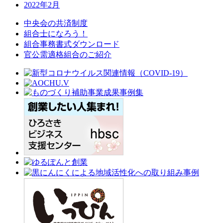
2022年2月
中央会の共済制度
組合士になろう！
組合事務書式ダウンロード
官公需適格組合のご紹介