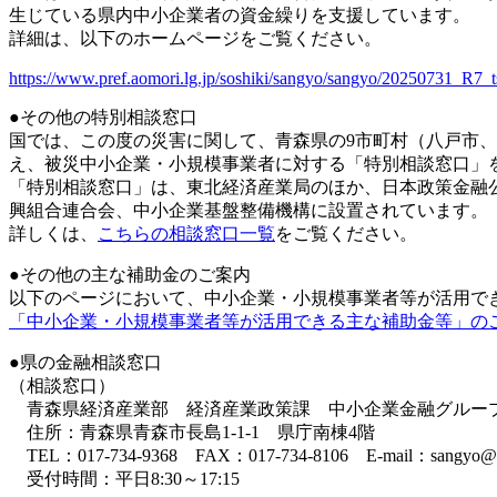
生じている県内中小企業者の資金繰りを支援しています。
詳細は、以下のホームページをご覧ください。
https://www.pref.aomori.lg.jp/soshiki/sangyo/sangyo/20250731_R7
●その他の特別相談窓口
国では、この度の災害に関して、青森県の9市町村（八戸市
え、被災中小企業・小規模事業者に対する「特別相談窓口」
「特別相談窓口」は、東北経済産業局のほか、日本政策金融
興組合連合会、中小企業基盤整備機構に設置されています。
詳しくは、
こちらの相談窓口一覧
をご覧ください。
●その他の主な補助金のご案内
以下のページにおいて、中小企業・小規模事業者等が活用で
「中小企業・小規模事業者等が活用できる主な補助金等」の
●県の金融相談窓口
（相談窓口）
青森県経済産業部 経済産業政策課 中小企業金融グルー
住所：青森県青森市長島1-1-1 県庁南棟4階
TEL：017-734-9368 FAX：017-734-8106 E-mail：sangyo@pref
受付時間：平日8:30～17:15