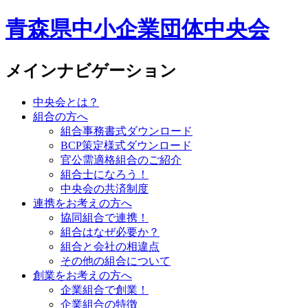
青森県中小企業団体中央会
メインナビゲーション
中央会とは？
組合の方へ
組合事務書式ダウンロード
BCP策定様式ダウンロード
官公需適格組合のご紹介
組合士になろう！
中央会の共済制度
連携をお考えの方へ
協同組合で連携！
組合はなぜ必要か？
組合と会社の相違点
その他の組合について
創業をお考えの方へ
企業組合で創業！
企業組合の特徴