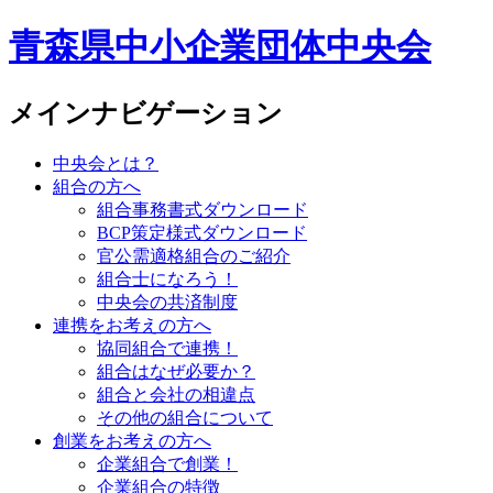
青森県中小企業団体中央会
メインナビゲーション
中央会とは？
組合の方へ
組合事務書式ダウンロード
BCP策定様式ダウンロード
官公需適格組合のご紹介
組合士になろう！
中央会の共済制度
連携をお考えの方へ
協同組合で連携！
組合はなぜ必要か？
組合と会社の相違点
その他の組合について
創業をお考えの方へ
企業組合で創業！
企業組合の特徴