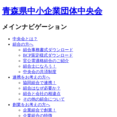
青森県中小企業団体中央会
メインナビゲーション
中央会とは？
組合の方へ
組合事務書式ダウンロード
BCP策定様式ダウンロード
官公需適格組合のご紹介
組合士になろう！
中央会の共済制度
連携をお考えの方へ
協同組合で連携！
組合はなぜ必要か？
組合と会社の相違点
その他の組合について
創業をお考えの方へ
企業組合で創業！
企業組合の特徴