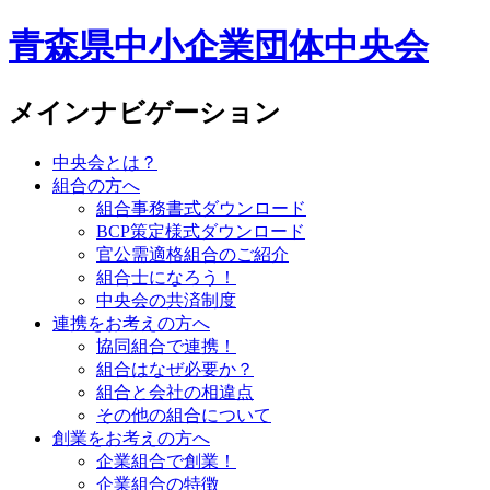
青森県中小企業団体中央会
メインナビゲーション
中央会とは？
組合の方へ
組合事務書式ダウンロード
BCP策定様式ダウンロード
官公需適格組合のご紹介
組合士になろう！
中央会の共済制度
連携をお考えの方へ
協同組合で連携！
組合はなぜ必要か？
組合と会社の相違点
その他の組合について
創業をお考えの方へ
企業組合で創業！
企業組合の特徴