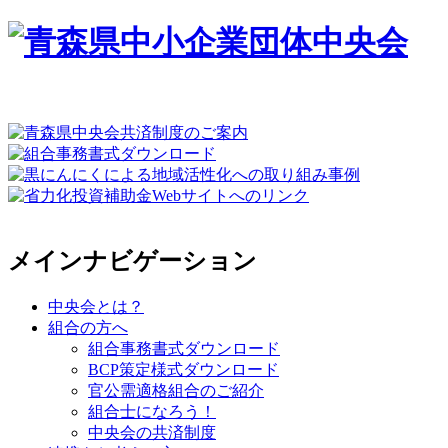
メインナビゲーション
中央会とは？
組合の方へ
組合事務書式ダウンロード
BCP策定様式ダウンロード
官公需適格組合のご紹介
組合士になろう！
中央会の共済制度