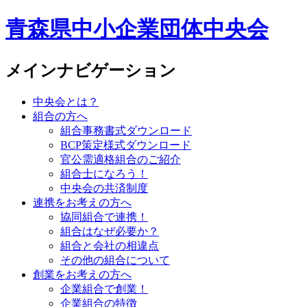
青森県中小企業団体中央会
メインナビゲーション
中央会とは？
組合の方へ
組合事務書式ダウンロード
BCP策定様式ダウンロード
官公需適格組合のご紹介
組合士になろう！
中央会の共済制度
連携をお考えの方へ
協同組合で連携！
組合はなぜ必要か？
組合と会社の相違点
その他の組合について
創業をお考えの方へ
企業組合で創業！
企業組合の特徴