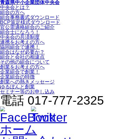
青森県中小企業団体中央会
中央会とは？
組合の方へ
組合事務書式ダウンロード
BCP策定様式ダウンロード
官公需適格組合のご紹介
組合士になろう！
中央会の共済制度
連携をお考えの方へ
協同組合で連携！
組合はなぜ必要か？
組合と会社の相違点
その他の組合について
創業をお考えの方へ
企業組合で創業！
企業組合の特徴
創業への熱きメッセージ
ゆるぽんと創業
セミナー等のお申し込み
電話 017-777-2325
ホーム