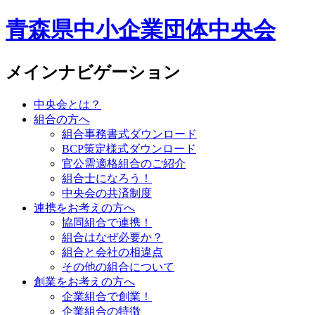
青森県中小企業団体中央会
メインナビゲーション
中央会とは？
組合の方へ
組合事務書式ダウンロード
BCP策定様式ダウンロード
官公需適格組合のご紹介
組合士になろう！
中央会の共済制度
連携をお考えの方へ
協同組合で連携！
組合はなぜ必要か？
組合と会社の相違点
その他の組合について
創業をお考えの方へ
企業組合で創業！
企業組合の特徴