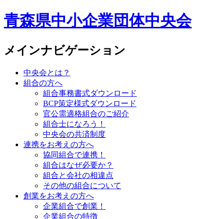
青森県中小企業団体中央会
メインナビゲーション
中央会とは？
組合の方へ
組合事務書式ダウンロード
BCP策定様式ダウンロード
官公需適格組合のご紹介
組合士になろう！
中央会の共済制度
連携をお考えの方へ
協同組合で連携！
組合はなぜ必要か？
組合と会社の相違点
その他の組合について
創業をお考えの方へ
企業組合で創業！
企業組合の特徴